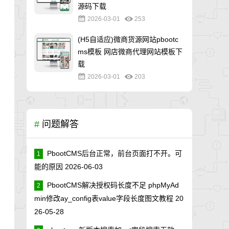
源码下载
2026-03-01
253
(H5自适应)微商货源网站pbootc
ms模板 网店微商代理网站模板下
载
2026-03-01
203
#
问题解答
PbootCMS后台正常，前台页面打不开。可
1
能的原因
2026-06-03
PbootCMS解决授权码长度不足 phpMyAd
2
min修改ay_config表value字段长度图文教程
20
26-05-28