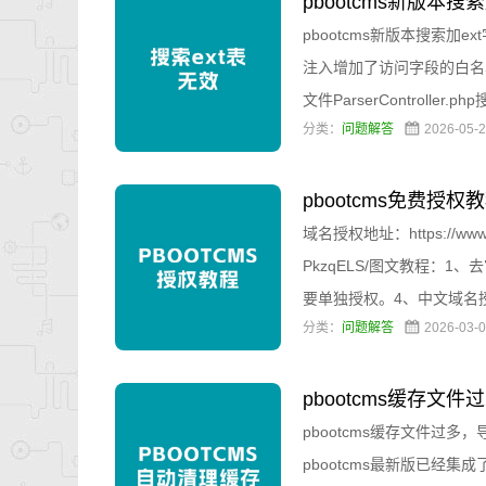
pbootcms新版本搜索
老版本没有问题 修
pbootcms新版本搜索加ex
注入增加了访问字段的白名单。
文件ParserController
分类：
问题解答
2026-05
pbootcms免费授权
域名授权地址：https://www.pbo
PkzqELS/图文教程：
要单独授权。4、中文域名授权视频教程
分类：
问题解答
2026-03
pbootcms缓存
需要清理缓存才能开
pbootcms缓存文件过
pbootcms最新版已经