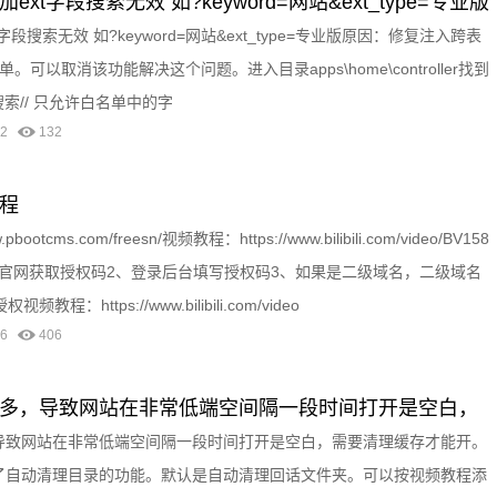
加ext字段搜索无效 如?keyword=网站&ext_type=专业版
复方法
t字段搜索无效 如?keyword=网站&ext_type=专业版原因：修复注入跨表
可以取消该功能解决这个问题。进入目录apps\home\controller找到
.php搜索// 只允许白名单中的字
-22
132
教程
otcms.com/freesn/视频教程：https://www.bilibili.com/video/BV158
1、去官网获取授权码2、登录后台填写授权码3、如果是二级域名，二级域名
：https://www.bilibili.com/video
-06
406
文件过多，导致网站在非常低端空间隔一段时间打开是空白，
多，导致网站在非常低端空间隔一段时间打开是空白，需要清理缓存才能开。
集成了自动清理目录的功能。默认是自动清理回话文件夹。可以按视频教程添