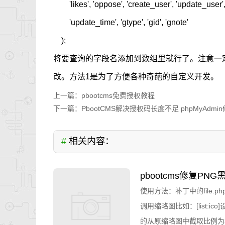
'likes', 'oppose', 'create_user', 'update_user',
'update_time', 'gtype', 'gid', 'gnote'
);
将要查询的字段名添加到数组里就行了。注意一定
改。方法1是为了方便各种奇葩的自定义开发。
上一篇：
pbootcms免费授权教程
下一篇：
PbootCMS解决授权码长度不足 phpMyAdmin
#
相关内容：
pbootcms修复P
使用方法：补丁中的file.php
调用缩略图比如：[list:ico]设置
的从原缩略图中截取比例为3