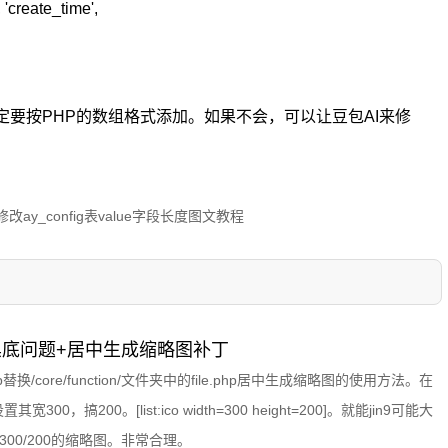
 'create_time',
要按PHP的数组格式添加。如果不会，可以让豆包AI来修
修改ay_config表value字段长度图文教程
NG黑底问题+居中生成缩略图补丁
替换/core/function/文件夹中的file.php居中生成缩略图的使用方法。在
其宽300，搞200。[list:ico width=300 height=200]。就能jin9可能大
00/200的缩略图。非常合理。