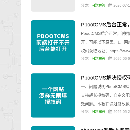
分类：
问题解答
2026-07
PbootCMS后台
PbootCMS后台正常
开，可能以下原因。1、网
权码获取地址：https://ww
分类：
问题解答
2026-06
PbootCMS解决授权码
图文教程
一、问题说明PbootCMS
支持超长授权码、自定义配
效问题。本教程通过修改数据
分类：
问题解答
2026-05