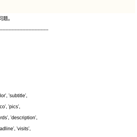
问题。
---------------------
r', 'subtitle',
co', 'pics',
rds', 'description',
line', 'visits',