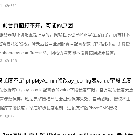
-11
331
正常，前台页面打不开。可能的原因
，说明服务器的环境配置是正常的。网站程序也已经正常在运行了。前端打不
站需要域名授权。登录后台→全局配置→配置参数 填写授权码。免费授
w.pbootcms.com/freesn/2、网站伪静态脚本设置错误或未设置。
-03
118
长度不足 phpMyAdmin修改ay_config表value字段长度
默认数据库中，ay_config配置表的value字段长度有限，官方默认长度无法
置参数保存。粘贴完整授权码后会出现保存失效、自动截断、授权不生
库字段长度，彻底解除长度限制，适配完整版PbootCMS授权
-28
77