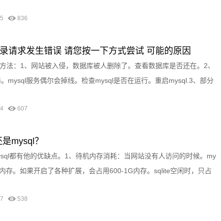
-05
836
后台登录请求发生错误 请您按一下方式尝试 可能的原因
方法：1、网站被入侵，数据库被人删除了。查看数据库是否还在。2、
。mysql服务偶尔会掉线。检查mysql是否在运行。重启mysql.3、部分
-14
607
e还是mysql？
e还是mysql都有他的优缺点。1、待机内存消耗：当网站没有人访问的时候。my
基础内存。如果开启了各种扩展，会占用600-1G内存。sqlite空闲时，只占
-27
538