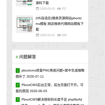
源码下载
2026-03-01
257
(H5自适应)微商货源网站pbootc
ms模板 网店微商代理网站模板下
载
2026-03-01
208
#
问题解答
pbootcms修复PNG黑底问题+居中生成缩略
1
图补丁
2026-07-11
PbootCMS后台正常，前台页面打不开。可
2
能的原因
2026-06-03
PbootCMS解决授权码长度不足 phpMyAd
3