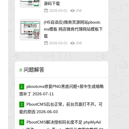
源码下载
2026-03-01
256
(H5自适应)微商货源网站pbootc
ms模板 网店微商代理网站模板下
载
2026-03-01
208
#
问题解答
pbootcms修复PNG黑底问题+居中生成缩略
1
图补丁
2026-07-11
PbootCMS后台正常，前台页面打不开。可
2
能的原因
2026-06-03
PbootCMS解决授权码长度不足 phpMyAd
3