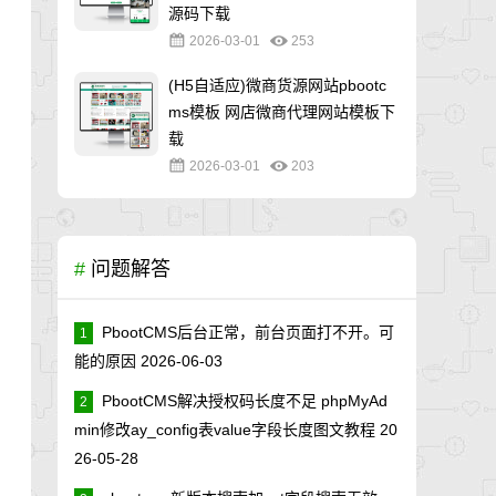
源码下载
2026-03-01
253
(H5自适应)微商货源网站pbootc
ms模板 网店微商代理网站模板下
载
2026-03-01
203
#
问题解答
PbootCMS后台正常，前台页面打不开。可
1
能的原因
2026-06-03
PbootCMS解决授权码长度不足 phpMyAd
2
min修改ay_config表value字段长度图文教程
20
26-05-28