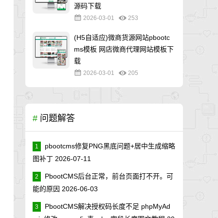
源码下载
2026-03-01
253
(H5自适应)微商货源网站pbootc
ms模板 网店微商代理网站模板下
载
2026-03-01
205
#
问题解答
pbootcms修复PNG黑底问题+居中生成缩略
1
图补丁
2026-07-11
PbootCMS后台正常，前台页面打不开。可
2
能的原因
2026-06-03
PbootCMS解决授权码长度不足 phpMyAd
3