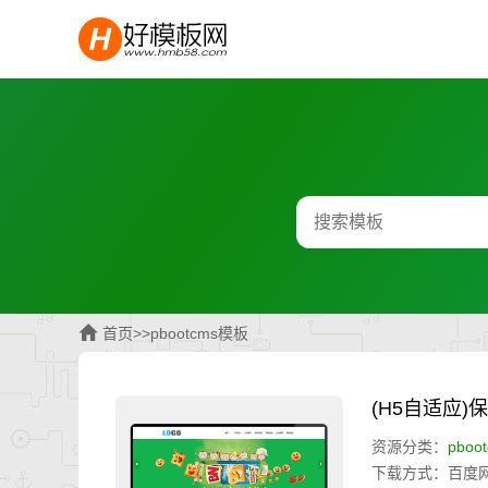
首页
>>
pbootcms模板
(H5自适应
资源分类：
pboo
下载方式：百度