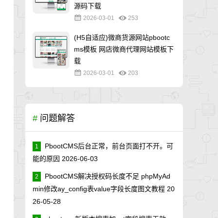
源码下载
2026-03-01
253
(H5自适应)微商货源网站pbootc
ms模板 网店微商代理网站模板下
载
2026-03-01
203
#
问题解答
PbootCMS后台正常，前台页面打不开。可
1
能的原因
2026-06-03
PbootCMS解决授权码长度不足 phpMyAd
2
min修改ay_config表value字段长度图文教程
20
26-05-28