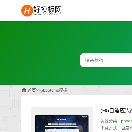
首页
>>
pbootcms模板
(H5自适应
资源分类：
pboo
下载方式：百度